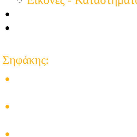
Επικοινωνία
e-shop κατάστημα
Close
Σηφάκης:
Στις εγκαταστάσεις των 
δημιούργησε προβλήματα
Ηλεκτρικός πίνακας για
υπάρχει λύση
Πρόβλημα Ηλιακού Θερμο