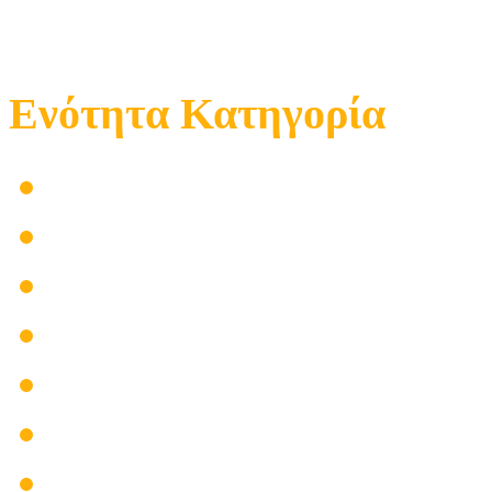
Ενότητα Κατηγορία
Επιχείρηση
Μαγαζί
Προϊόντα
Επισκευές
Τοποθετήσεις
Βλάβες
Ηλεκτρολόγος