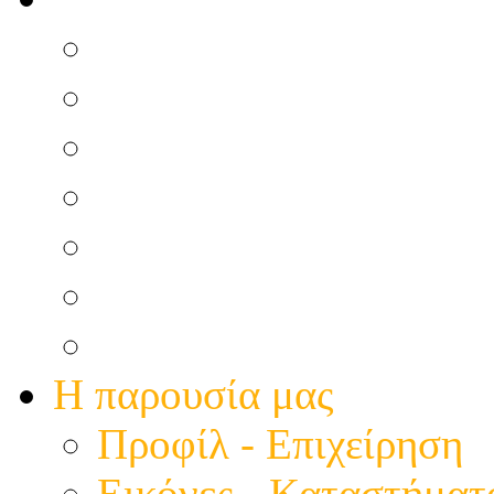
Επίγεια Τηλεόραση
ΟΤΕ TV & Nova Τηλε
Ηλεκτρολόγικά
Τοποθετήσεις Συσκευ
Πιστοποιητικά και Σχέ
Τεχνικά Άρθρα & Νέα
Για Κεραίες Άρθρα &
Η παρουσία μας
Προφίλ - Επιχείρηση
Εικόνες - Καταστήματ