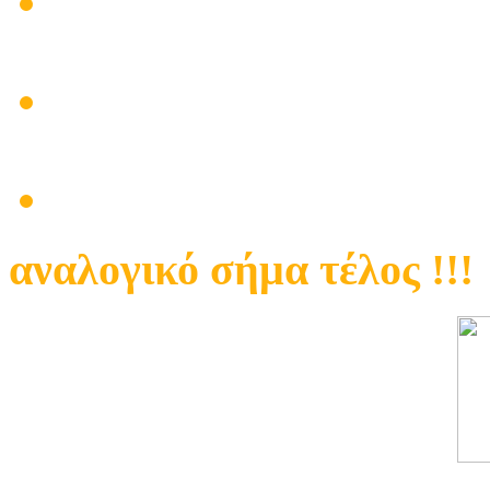
Τεχνικος κεραίων ψηφια
Γαλάτσι Σηφάκης Γιάννη
Προβληματική λήψη καν
στα ψηφιακά !!!
Πρόβλημα με κεντρική κε
αναλογικό σήμα τέλος !!!