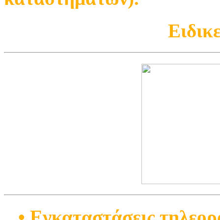
Ειδικ
• Εγκαταστάσεις τηλεορ