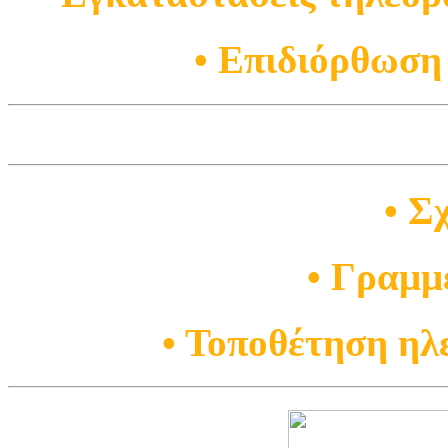
• Επιδιόρθωση
• Σ
• Γραμμ
• Τοποθέτηση ηλ