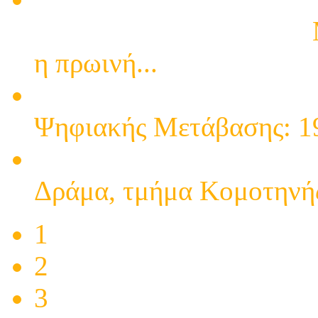
εγκατάστασης κεραιών
Μ
η πρωινή...
7η Περίοδος Ψηφιακής Μ
Ψηφιακής Μετάβασης: 19
6η Περίοδος Ψηφιακής Μ
Δράμα, τμήμα Κομοτηνής
1
2
3