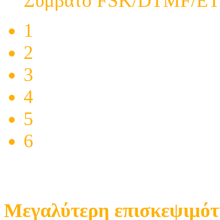
Συμβατό FSK/DTMF/ETS
1
2
3
4
5
6
Mεγαλύτερη επισκεψιμό