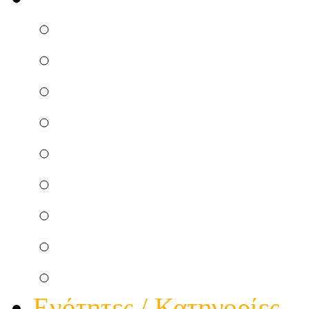
Επισκευή Μικροσυσκ
Ηλεκτρικού Πίνακα
Ηλεκτρικής κουζίνας
Κεντρικής Κεραίας
Θερμοσιφώνου Ηλεκτ
Ατομικής Κεραίας
Θερμοσιφώνου Ηλιακ
Φώτα πολυκατοικίας
Τηλεφωνικής Γραμμής
Ενότητες / Κατηγορίες