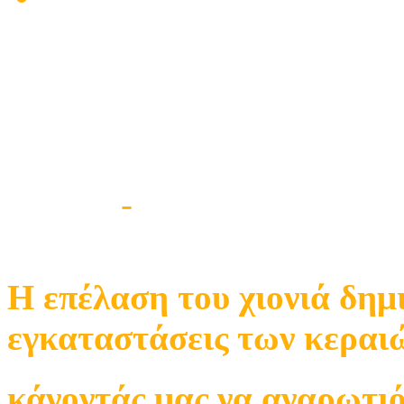
Στις εγκαταστάσεις των
δορυφορικής δημιούργ
της κακοκαιρίας
Βλάβες
-
Ατομικής Κεραίας
H επέλαση του χιονιά δημ
εγκαταστάσεις των κεραιώ
κάνοντάς μας να αναρωτιό