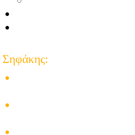
Επικοινωνία
e-shop κατάστημα
Close
Σηφάκης:
Στις εγκαταστάσεις των 
δημιούργησε προβλήματα
Ηλεκτρικός πίνακας για
υπάρχει λύση
Πρόβλημα Ηλιακού Θερμο