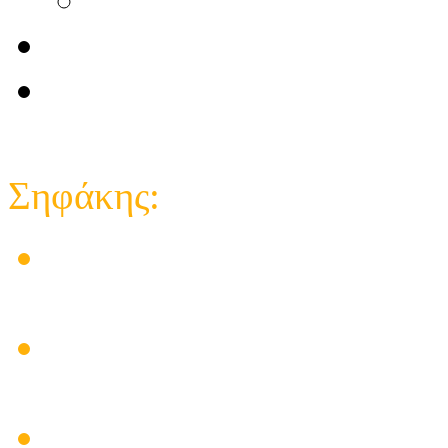
Επικοινωνία
e-shop κατάστημα
Close
Σηφάκης:
Στις εγκαταστάσεις των 
δημιούργησε προβλήματα
Ηλεκτρικός πίνακας για
υπάρχει λύση
Πρόβλημα Ηλιακού Θερμο