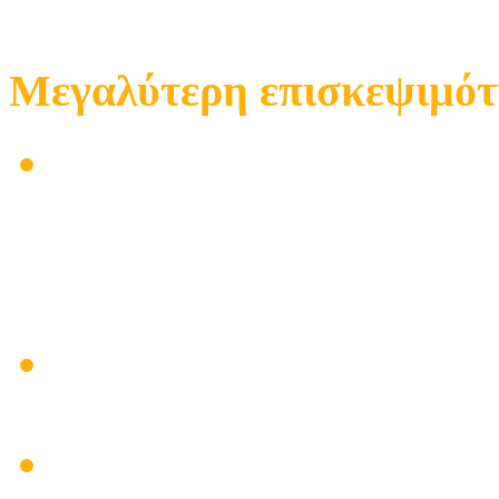
Mεγαλύτερη επισκεψιμό
Πρόβλημα με τα ψηφιακά
επισκευή Κεραίας για μο
τριόροφα για κεντρικης ή
Σηφάκης
Μελέτη και εγκατάσταση 
TV
πρόβλημα με το ψηφιακό