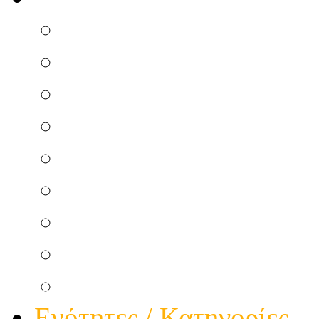
Επισκευή Μικροσυσκ
Ηλεκτρικού Πίνακα
Ηλεκτρικής κουζίνας
Κεντρικής Κεραίας
Θερμοσιφώνου Ηλεκτ
Ατομικής Κεραίας
Θερμοσιφώνου Ηλιακ
Φώτα πολυκατοικίας
Τηλεφωνικής Γραμμής
Ενότητες / Κατηγορίες