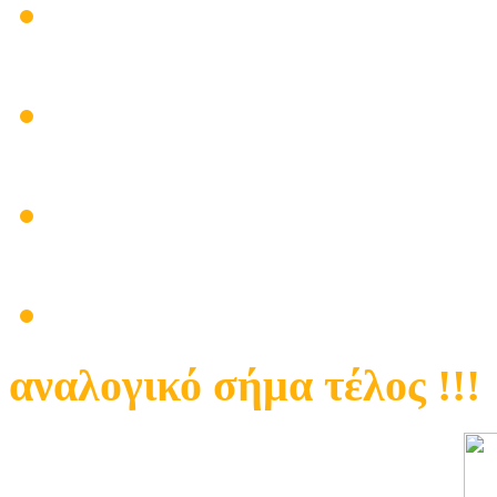
ΥΠΕΥΘΥΝΗ ΔΗΛΩΣΗ 
ΣΤΟ ΓΑΛΑΤΣΙ
Τεχνικος κεραίων ψηφια
Γαλάτσι Σηφάκης Γιάννη
Προβληματική λήψη καν
στα ψηφιακά !!!
Πρόβλημα με κεντρική κε
αναλογικό σήμα τέλος !!!