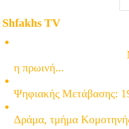
Shfakhs TV
Καταστροφές προκάλεσε 
εγκατάστασης κεραιών
Μ
η πρωινή...
7η Περίοδος Ψηφιακής Μ
Ψηφιακής Μετάβασης: 19
6η Περίοδος Ψηφιακής Μ
Δράμα, τμήμα Κομοτηνής