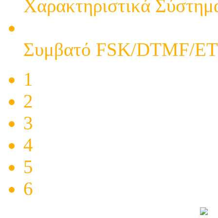
Χαρακτηριστικά Σύστημα
ΤΗΛΕΦΩΝΟ DT-885CI
Συμβατό FSK/DTMF/ETS
1
2
3
4
5
6