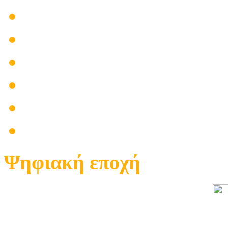
Τοποθετήσεις
Βλάβες
Ηλεκτρολόγος
Εγκαταστάσεις
Επίγεια Τηλεόραση
Δορυφορική Τηλεόραση
Ψηφιακή εποχή