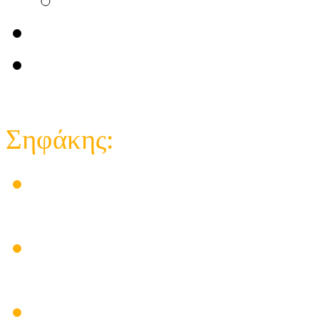
Επικοινωνία
e-shop κατάστημα
Close
Σηφάκης:
Στις εγκαταστάσεις των 
δημιούργησε προβλήματα
Ηλεκτρικός πίνακας για
υπάρχει λύση
Πρόβλημα Ηλιακού Θερμο