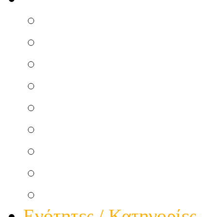
Επισκευή Μικροσυσκ
Ηλεκτρικού Πίνακα
Ηλεκτρικής κουζίνας
Κεντρικής Κεραίας
Θερμοσιφώνου Ηλεκτ
Ατομικής Κεραίας
Θερμοσιφώνου Ηλιακ
Φώτα πολυκατοικίας
Τηλεφωνικής Γραμμής
Ενότητες / Κατηγορίες