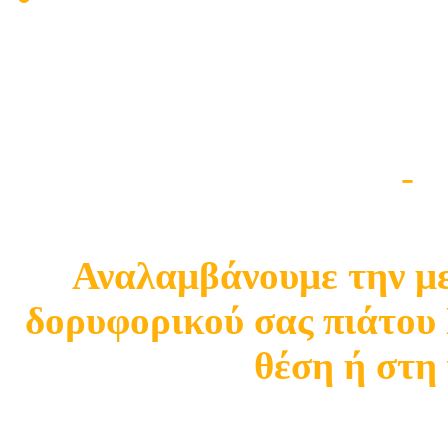
Μεταφορά θέση κεραία
& COSMOTE TV
Δορυφορική Τηλεόραση
-
N
Αναλαμβάνουμε την με
δορυφορικού σας πιάτο
θέση ή στη 