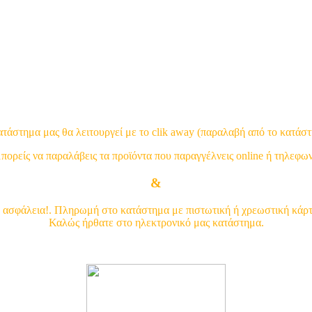
2102913454
Κινη. 6932607353
ατάστημα μας θα λειτουργεί με το clik away (παραλαβή από το κατάστ
ορείς να παραλάβεις τα προϊόντα που παραγγέλνεις online ή τηλεφω
210 29 13 454
&
210 21 32 738
 ασφάλεια!. Πληρωμή στο κατάστημα με πιστωτική ή χρεωστική κάρτα
Καλώς ήρθατε στο ηλεκτρονικό μας κατάστημα.
Δείτε τις κατηγορίες εδώ