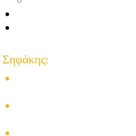
Επικοινωνία
e-shop κατάστημα
Close
Σηφάκης:
Στις εγκαταστάσεις των 
δημιούργησε προβλήματα
Ηλεκτρικός πίνακας για
υπάρχει λύση
Πρόβλημα Ηλιακού Θερμο