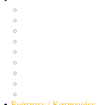
Επισκευή Μικροσυσκ
Ηλεκτρικού Πίνακα
Ηλεκτρικής κουζίνας
Κεντρικής Κεραίας
Θερμοσιφώνου Ηλεκτ
Ατομικής Κεραίας
Θερμοσιφώνου Ηλιακ
Φώτα πολυκατοικίας
Τηλεφωνικής Γραμμής
Ενότητες / Κατηγορίες